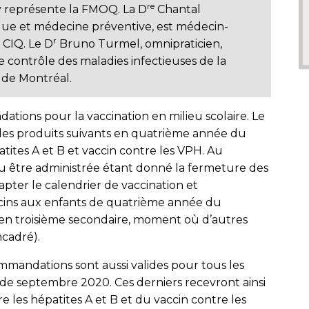
re
y représente la FMOQ. La D
Chantal
que et médecine préventive, est médecin-
r
 CIQ. Le D
Bruno Turmel, omnipraticien,
e contrôle des maladies infectieuses de la
 de Montréal.
ations pour la vaccination en milieu scolaire. Le
 des produits suivants en quatrième année du
atites A et B et vaccin contre les VPH. Au
u être administrée étant donné la fermeture des
ter le calendrier de vaccination et
ccins aux enfants de quatrième année du
 en troisième secondaire, moment où d’autres
ncadré).
mandations sont aussi valides pour tous les
e septembre 2020. Ces derniers recevront ainsi
 les hépatites A et B et du vaccin contre les