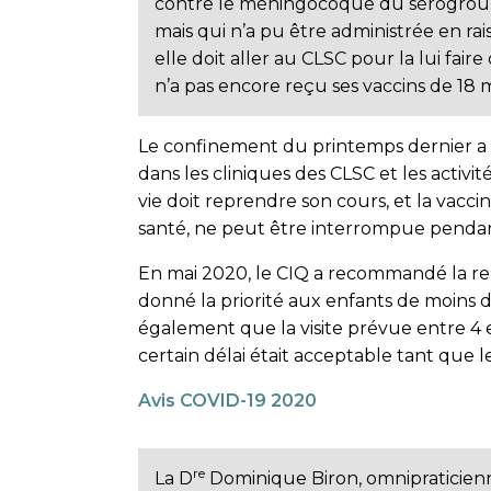
contre le méningocoque du sérogroupe
mais qui n’a pu être administrée en r
elle doit aller au CLSC pour la lui fair
n’a pas encore reçu ses vaccins de 18 m
Le confinement du printemps dernier a 
dans les cliniques des CLSC et les activi
vie doit reprendre son cours, et la vacc
santé, ne peut être interrompue penda
En mai 2020, le CIQ a recommandé la repri
donné la priorité aux enfants de moins de 
également que la visite prévue entre 4 
certain délai était acceptable tant que l
Avis COVID-19 2020
re
La D
Dominique Biron, omnipraticienn