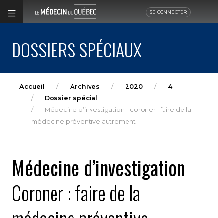
SE CONNECTER
DOSSIERS SPÉCIAUX
Accueil
Archives
2020
4
Dossier spécial
Médecine d’investigation - coroner : faire de la
médecine préventive autrement
Médecine d’investigation
Coroner : faire de la