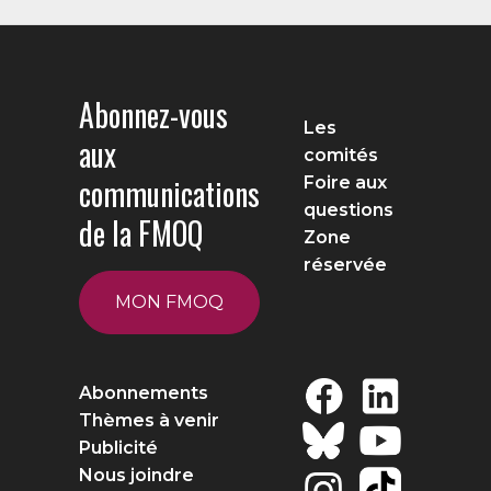
Abonnez-vous
Les
aux
comités
communications
Foire aux
questions
de la FMOQ
Zone
réservée
MON FMOQ
Abonnements
Thèmes à venir
Publicité
Nous joindre