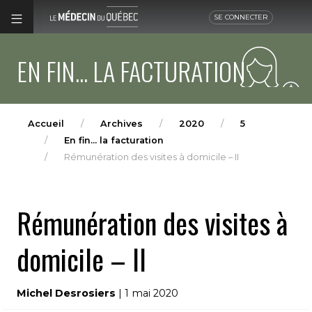
SE CONNECTER
EN FIN... LA FACTURATION
Accueil
Archives
2020
5
En fin... la facturation
Rémunération des visites à domicile – II
Rémunération des visites à
domicile – II
Michel Desrosiers
| 1 mai 2020