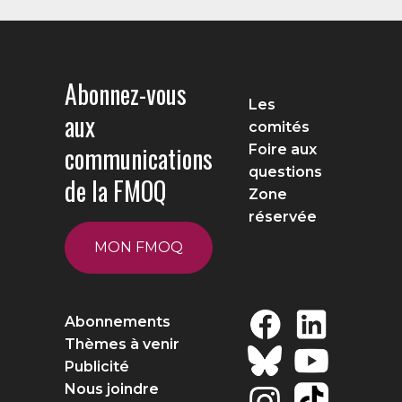
Abonnez-vous
Les
aux
comités
communications
Foire aux
questions
de la FMOQ
Zone
réservée
MON FMOQ
Abonnements
Thèmes à venir
Publicité
Nous joindre