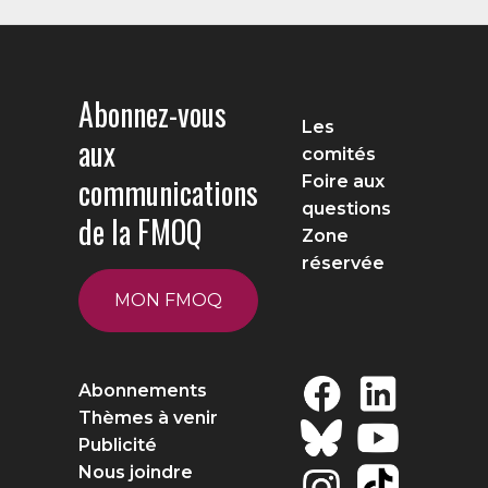
Abonnez-vous
Les
aux
comités
communications
Foire aux
questions
de la FMOQ
Zone
réservée
MON FMOQ
Abonnements
Thèmes à venir
Publicité
Nous joindre