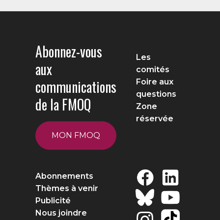
Abonnez-vous
Les
aux
comités
communications
Foire aux
questions
de la FMOQ
Zone
réservée
MON FMOQ
Abonnements
Thèmes à venir
Publicité
Nous joindre