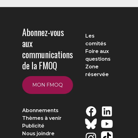
Abonnez-vous
Les
aux
comités
communications
Foire aux
questions
de la FMOQ
Zone
réservée
MON FMOQ
Abonnements
Thèmes à venir
Publicité
Nous joindre