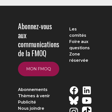
Abonnez-vous
Les
aux
comités
communications
Foire aux
questions
de la FMOQ
Zone
réservée
MON FMOQ
Abonnements
Thèmes à venir
Publicité
Nous joindre