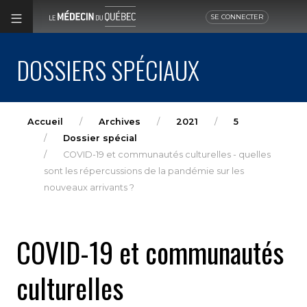
SE CONNECTER
DOSSIERS SPÉCIAUX
Accueil
Archives
2021
5
Dossier spécial
COVID-19 et communautés culturelles - quelles
sont les répercussions de la pandémie sur les
nouveaux arrivants ?
COVID-19 et communautés
culturelles