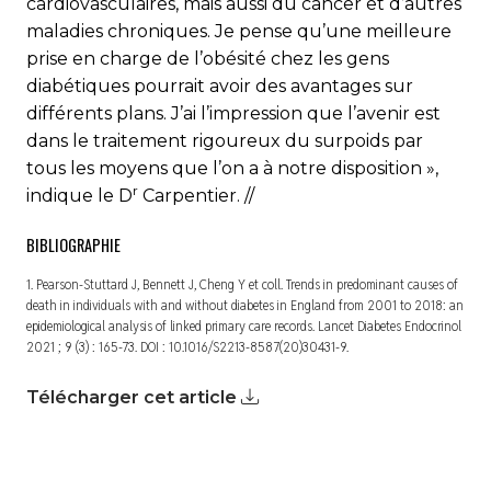
cardiovasculaires, mais aussi du cancer et d’autres
maladies chroniques. Je pense qu’une meilleure
prise en charge de l’obésité chez les gens
diabétiques pourrait avoir des avantages sur
différents plans. J’ai l’impression que l’avenir est
dans le traitement rigoureux du surpoids par
tous les moyens que l’on a à notre disposition »,
r
indique le D
Carpentier.
//
BIBLIOGRAPHIE
1. Pearson-Stuttard J, Bennett J, Cheng Y et coll. Trends in predominant causes of
death in individuals with and without diabetes in England from 2001 to 2018: an
epidemiological analysis of linked primary care records. Lancet Diabetes Endocrinol
2021 ; 9 (3) : 165-73. DOI : 10.1016/S2213-8587(20)30431-9.
Télécharger cet article