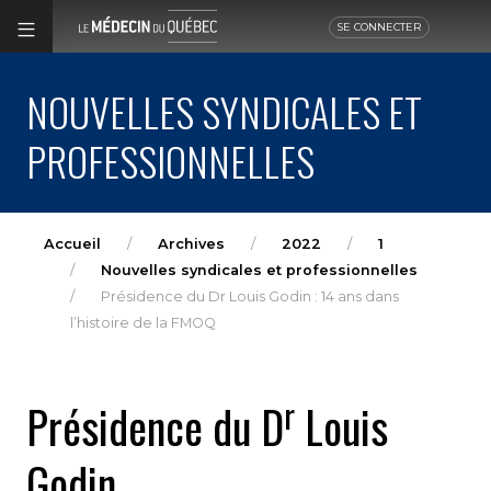
SE CONNECTER
NOUVELLES SYNDICALES ET
PROFESSIONNELLES
Accueil
Archives
2022
1
Nouvelles syndicales et professionnelles
Présidence du Dr Louis Godin : 14 ans dans
l’histoire de la FMOQ
r
Présidence du D
Louis
Godin