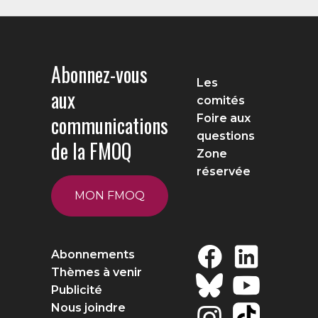
Abonnez-vous
Les
aux
comités
communications
Foire aux
questions
de la FMOQ
Zone
réservée
MON FMOQ
Abonnements
Thèmes à venir
Publicité
Nous joindre