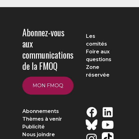
Abonnez-vous
Les
aux
comités
communications
Foire aux
questions
de la FMOQ
Zone
réservée
MON FMOQ
Abonnements
Thèmes à venir
Publicité
Nous joindre