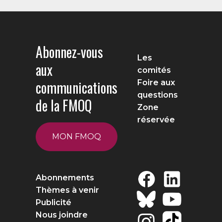
Abonnez-vous
Les
aux
comités
communications
Foire aux
questions
de la FMOQ
Zone
réservée
MON FMOQ
Abonnements
Thèmes à venir
Publicité
Nous joindre