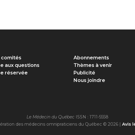
 comités
Abonnements
re aux questions
Thèmes à venir
e réservée
Publicité
Nous joindre
Le Médecin du Québec
ISSN : 1711-5558
ération des médecins omnipraticiens du Québec © 2026 |
Avis l