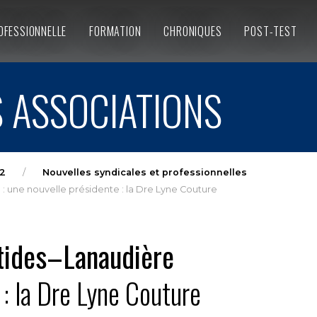
OFESSIONNELLE
FORMATION
CHRONIQUES
POST-TEST
 ASSOCIATIONS
2
Nouvelles syndicales et professionnelles
: une nouvelle présidente : la Dre Lyne Couture
ntides–Lanaudière
 : la Dre Lyne Couture