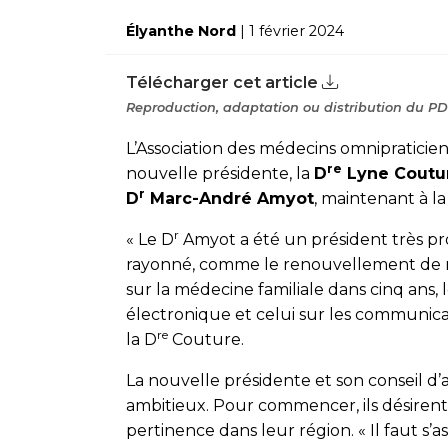
Élyanthe Nord
| 1 février 2024
Télécharger cet article
Reproduction, adaptation ou distribution du PDF
L’Association des médecins omnipraticie
re
nouvelle présidente, la
D
Lyne Coutu
r
D
Marc-André Amyot
, maintenant à l
r
« Le D
Amyot a été un président très proa
rayonné, comme le renouvellement de n
sur la médecine familiale dans cinq ans, 
électronique et celui sur les communica
re
la D
Couture.
La nouvelle présidente et son conseil d
ambitieux. Pour commencer, ils désiren
pertinence dans leur région. « Il faut s