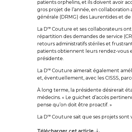
patients orphelins, et ils doivent avoir a
gros projet de l’année, en collaborati
générale (DRMG) des Laurentides et de 
re
La D
Couture et ses collaborateurs ont
répartition des demandes de service (CRDS
retours administratifs sté­riles et frustr
patients obtiennent leurs rendez-vous 
présidente.
re
La D
Couture aimerait également améli
et, éventuellement, avec les CISSS, parce
À long terme, la présidente désirerait é
médecins. « Le guichet d’accès pertinenc
pense qu’on doit être proactif. »
re
La D
Couture sait que ses projets sont v
Télécharger cet article