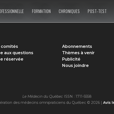
OFESSIONNELLE
FORMATION
CHRONIQUES
POST-TEST
 comités
Abonnements
re aux questions
Thèmes à venir
e réservée
Publicité
Nous joindre
Le Médecin du Québec
ISSN : 1711-5558
ération des médecins omnipraticiens du Québec © 2026 |
Avis l