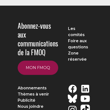
Abonnez-vous
Les
aux
comités
communications
Foire aux
questions
de la FMOQ
Zone
réservée
MON FMOQ
Abonnements
Thèmes à venir
Publicité
Nous joindre