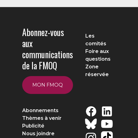
Abonnez-vous
Les
aux
comités
communications
Foire aux
questions
de la FMOQ
Zone
réservée
MON FMOQ
Abonnements
Thèmes à venir
Publicité
Nous joindre