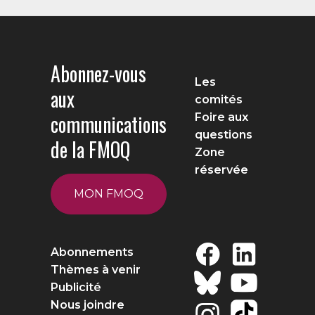
Abonnez-vous
Les
aux
comités
communications
Foire aux
questions
de la FMOQ
Zone
réservée
MON FMOQ
Abonnements
Thèmes à venir
Publicité
Nous joindre