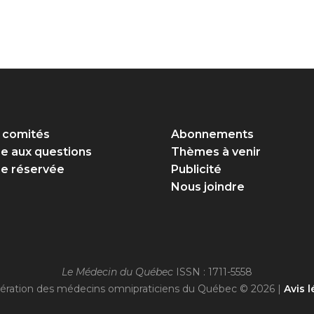
 comités
Abonnements
re aux questions
Thèmes à venir
e réservée
Publicité
Nous joindre
Le Médecin du Québec
ISSN : 1711-5558
ération des médecins omnipraticiens du Québec © 2026 |
Avis l