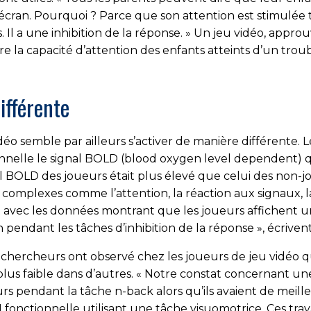
à l’écran. Pourquoi ? Parce que son attention est stimulée 
. Il a une inhibition de la réponse. » Un jeu vidéo, appr
re la capacité d’attention des enfants atteints d’un troub
ifférente
éo semble par ailleurs s’activer de manière différente. L
elle le signal BOLD (blood oxygen level dependent) qui
ignal BOLD des joueurs était plus élevé que celui des non
s complexes comme l’attention, la réaction aux signaux, l
nt avec les données montrant que les joueurs affichent 
 pendant les tâches d’inhibition de la réponse », écrivent
es chercheurs ont observé chez les joueurs de jeu vidéo 
plus faible dans d’autres. « Notre constat concernant un
rs pendant la tâche n-back alors qu’ils avaient de meill
onctionnelle utilisant une tâche visuomotrice. Ces tr