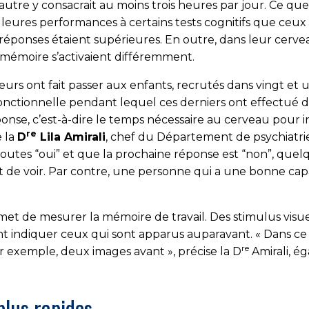
l’autre y consacrait au moins trois heures par jour. Ce 
lleures performances à certains tests cognitifs que ceux
rs réponses étaient supérieures. En outre, dans leur cerv
a mémoire s’activaient différemment.
heurs ont fait passer aux enfants, recrutés dans vingt e
ctionnelle pendant lequel ces derniers ont effectué de
 réponse, c’est-à-dire le temps nécessaire au cerveau pou
re
e la
D
Lila Amirali
, chef du Département de psychiatrie
utes “oui” et que la prochaine réponse est “non”, quelqu
de voir. Par contre, une personne qui a une bonne capaci
rmet de mesurer la mémoire de travail. Des stimulus visu
t indiquer ceux qui sont apparus auparavant. « Dans ce te
re
ar exemple, deux images avant », précise la D
Amirali, é
plus rapides