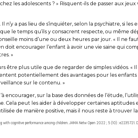
ez les adolescents ? » Risquent-ils de passer aux jeux
n’y a pas lieu de s’inquiéter, selon la psychiatre, si les
 que le temps qu’ils y consacrent respecte, ou même d
nseille moins d’une ou deux heures par jour. « Il ne faut
. On doit encourager l’enfant à avoir une vie saine qui c
res. »
urs être plus utile que de regarder de simples vidéos. « I
résentent potentiellement des avantages pour les enfan
veillance sur le contenu. »
 encourager, sur la base des données de l’étude, l’utilisa
. Cela peut les aider à développer certaines aptitudes et
lisée de manière positive, mais il nous reste à trouver l
ming with cognitive performance among children.
JAMA Netw Open
2022 ; 5 (10) : e2235721. 