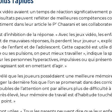
x vidéo avaient un temps de réaction significativement 
ésultats peuvent refléter de meilleures compétences cogn
r
timent dans leur article le P
Chaarani et ses collaborate
test d’inhibition de la réponse. « Avec les jeux vidéo, le
ont de mauvaises réponses, ils perdent leur joueur », expl
e l’enfant et de l’adolescent. Cette capacité est utile d
u ses pulsions, on peut mieux travailler », indique la spéc
r les personnes hyperactives, impulsives ou qui présente
gissant soit en omettant d’agir. »
révélé que les joueurs possédaient une meilleure mémoire de
nger la dernière fois que l’on se promenait dans des corr
ubles de l’attention ont par ailleurs plus de difficulté à 
ès élevé, leur mémoire de travail est d’habitude touchée.
point. »
 sont utiles. « Tous les parents peuvent dire que leur en