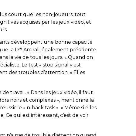
plus court que les non-joueurs, tout
itives acquises par les jeux vidéo, et
urs.
s enfants développent une bonne capacité
re
ique la D
Amirali, également présidente
ans la vie de tous les jours. « Quand on
ialiste. Le test « stop signal » est
nt des troubles d’attention. « Elles
 travail. « Dans les jeux vidéo, il faut
idors noirs et complexes », mentionne la
réussir le « n-back task ». « Même si elles
 Ce qui est intéressant, c’est de voir
fant n’a pas de trouble d’attention quand