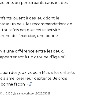
 violents ou perturbants causant des
 enfants jouent à des jeux dont le
épasse un peu, les recommandations de
 toutefois pas que cette activité
omprend de l’exercice, une bonne
l y a une différence entre les deux,
ts appartenant à un groupe d’âge où
tion des jeux vidéo. « Mais si les enfants
 à améliorer leur dextérité. Je crois
a bonne façon. »
//
DOI : 10.1001/jamanetworkopen.2022.35721.