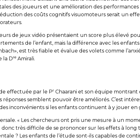
iétales des joueurs et une amélioration des performances
duction des coûts cognitifs visuomoteurs serait un effet
orateurs.
eurs de jeux vidéo présentaient un score plus élevé po
ments de l’enfant, mais la différence avec les enfants no
ach», est très fiable et évalue des volets comme l’anxiét
re
e la D
Amirali.
r
de effectuée par le P
Chaarani et son équipe montrant de
s réponses semblent pouvoir être améliorés. C’est intéress
es inconvénients si les enfants continuent à y jouer en 
versale. « Les chercheurs ont pris une mesure à un moment
donc très difficile de se prononcer sur les effets à long 
tale ? Les enfants de l’étude sont-ils capables de cont