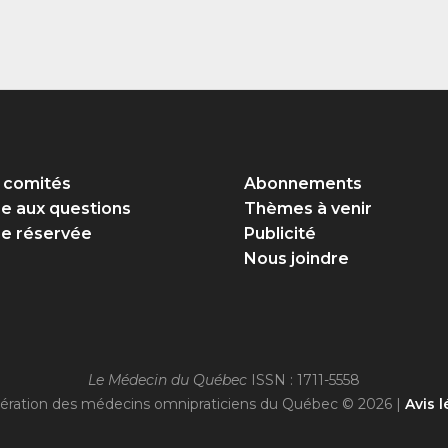
 comités
Abonnements
re aux questions
Thèmes à venir
e réservée
Publicité
Nous joindre
Le Médecin du Québec
ISSN : 1711-5558
ération des médecins omnipraticiens du Québec © 2026 |
Avis l