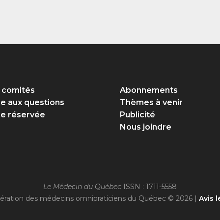
 comités
Abonnements
re aux questions
Thèmes à venir
e réservée
Publicité
Nous joindre
Le Médecin du Québec
ISSN : 1711-5558
ération des médecins omnipraticiens du Québec © 2026 |
Avis l