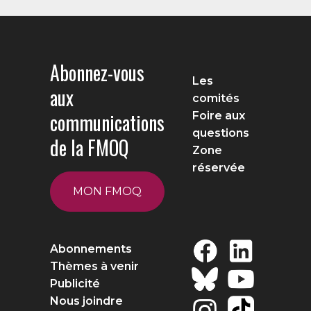
Abonnez-vous
Les
aux
comités
communications
Foire aux
questions
de la FMOQ
Zone
réservée
MON FMOQ
Abonnements
Thèmes à venir
Publicité
Nous joindre