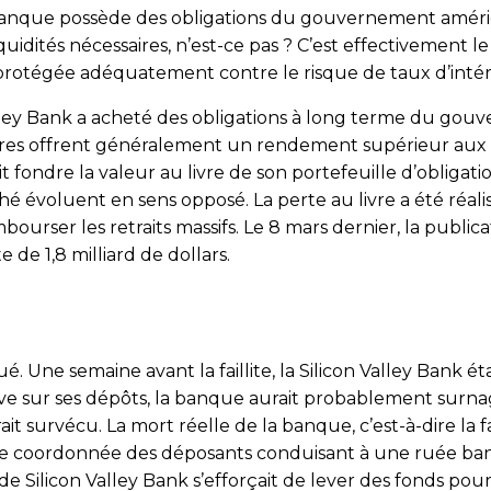
la banque possède des obligations du gouvernement amér
uidités nécessaires, n’est-ce pas ? C’est effectivement l
protégée adéquatement contre le risque de taux d’intér
Valley Bank a acheté des obligations à long terme du go
ères offrent généralement un rendement supérieur aux a
it fondre la valeur au livre de son portefeuille d’obligat
ché évoluent en sens opposé. La perte au livre a été réal
bourser les retraits massifs. Le 8 mars dernier, la publica
e de 1,8 milliard de dollars.
joué. Une semaine avant la faillite, la Silicon Valley Bank 
e sur ses dépôts, la banque aurait probablement surnag
t survécu. La mort réelle de la banque, c’est-à-dire la fa
e coordonnée des déposants conduisant à une ruée banca
e Silicon Valley Bank s’efforçait de lever des fonds pour 