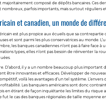
st majoritairement composé de dépôts bancaires. Ces derni
nt nombreux, parfois importants, mais surtout réguliers et c
ricain et canadien, un monde de différ
ricain est plus propice aux écueils que sa contrepartie 
s et sont parmi les plus conservatrices au monde. L’u
nombre, les banques canadiennes n’ont pas à faire face à
pérations types, elles n’ont pas besoin de réinventer la
quées.
autre. D’abord, il y a un nombre beaucoup plus important
vent être innovantes et efficaces. Développer de nouve
ompétitif, voilà les avantages d’un tel système. L’envers d
rofitabilité. Les banquiers américains sont donc contra
arfois en étirant de façon inquiétante les limites du risqu
 fut le cas des banques régionales de taille moyenne en