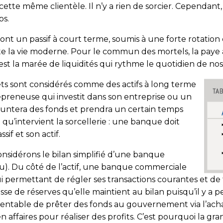
cette même clientèle. Il n’y a rien de sorcier. Cependant
ps.
sont un passif à court terme, soumis à une forte rotation
te la vie moderne. Pour le commun des mortels, la paye a
t. C’est la marée de liquidités qui rythme le quotidien de
rêts sont considérés comme des actifs à long terme
reneuse qui investit dans son entreprise ou un
ntera des fonds et prendra un certain temps
qu’intervient la sorcellerie : une banque doit
if et son actif.
considérons le bilan simplifié d’une banque
au
). Du côté de l’actif, une banque commerciale
 lui permettant de régler ses transactions courantes et de 
e de réserves qu’elle maintient au bilan puisqu’il y a peu
table de prêter des fonds au gouvernement via l’achat 
affaires pour réaliser des profits. C’est pourquoi la gra