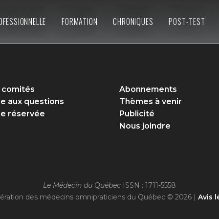
OFESSIONNELLE
FORMATION
CHRONIQUES
POST-TEST
 comités
Abonnements
re aux questions
Thèmes à venir
e réservée
Publicité
Nous joindre
Le Médecin du Québec
ISSN : 1711-5558
ération des médecins omnipraticiens du Québec © 2026 |
Avis l