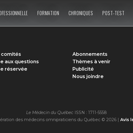
OFESSIONNELLE
FORMATION
CHRONIQUES
POST-TEST
 comités
Abonnements
re aux questions
Thèmes à venir
e réservée
Publicité
Nous joindre
Le Médecin du Québec
ISSN : 1711-5558
ération des médecins omnipraticiens du Québec © 2026 |
Avis l