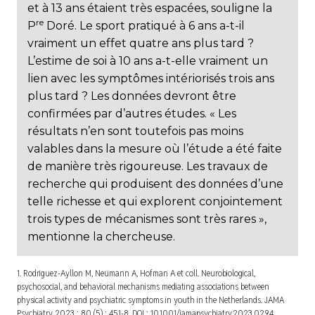
et à 13 ans étaient très espacées, souligne la
re
P
Doré. Le sport pratiqué à 6 ans a-t-il
vraiment un effet quatre ans plus tard ?
L’estime de soi à 10 ans a-t-elle vraiment un
lien avec les symptômes intériorisés trois ans
plus tard ? Les données devront être
confirmées par d’autres études. « Les
résultats n’en sont toutefois pas moins
valables dans la mesure où l’étude a été faite
de manière très rigoureuse. Les travaux de
recherche qui produisent des données d’une
telle richesse et qui explorent conjointement
trois types de mécanismes sont très rares »,
mentionne la chercheuse.
1. Rodriguez-Ayllon M, Neumann A, Hofman A et coll. Neurobiological,
psychosocial, and behavioral mechanisms mediating associations between
physical activity and psychiatric symptoms in youth in the Netherlands.
JAMA
Psychiatry
2023 ; 80 (5) : 451-8. DOI : 10.1001/jamapsychiatry.2023.0294.