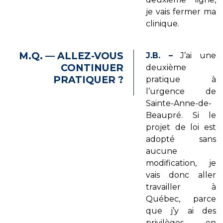
je vais fermer ma
clinique.
M.Q. — ALLEZ-VOUS
J.B. –
J’ai une
CONTINUER
deuxième
PRATIQUER ?
pratique à
l’urgence de
Sainte-Anne-de-
Beaupré. Si le
projet de loi est
adopté sans
aucune
modification, je
vais donc aller
travailler à
Québec, parce
que j’y ai des
privilèges en