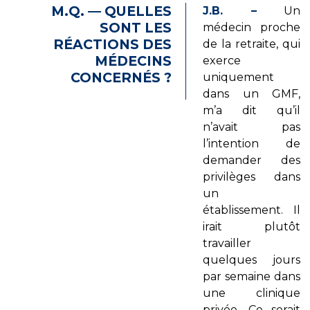
M.Q. — QUELLES
J.B. –
Un
SONT LES
médecin proche
RÉACTIONS DES
de la retraite, qui
MÉDECINS
exerce
CONCERNÉS ?
uniquement
dans un GMF,
m’a dit qu’il
n’avait pas
l’intention de
demander des
privilèges dans
un
établissement. Il
irait plutôt
travailler
quelques jours
par semaine dans
une clinique
privée. Ce serait