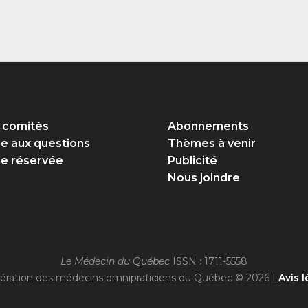
 comités
Abonnements
re aux questions
Thèmes à venir
e réservée
Publicité
Nous joindre
Le Médecin du Québec
ISSN : 1711-5558
ération des médecins omnipraticiens du Québec © 2026 |
Avis l