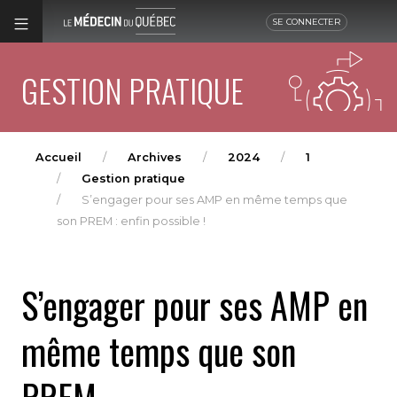
SE CONNECTER
GESTION PRATIQUE
Accueil
Archives
2024
1
Gestion pratique
S’engager pour ses AMP en même temps que
son PREM : enfin possible !
S’engager pour ses AMP en
même temps que son