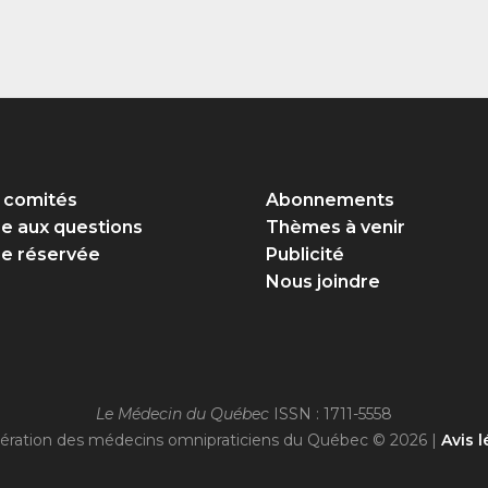
 comités
Abonnements
re aux questions
Thèmes à venir
e réservée
Publicité
Nous joindre
Le Médecin du Québec
ISSN : 1711-5558
ération des médecins omnipraticiens du Québec © 2026 |
Avis l