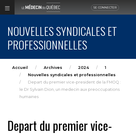
SE CONNECTER
NOUVELLES SYNDICALES ET
PROFESSIONNELLES
Accueil
Archives
2024
1
Nouvelles syndicales et professionnelles
Depart du premier vice-president de la FMOQ :
le Dr Sylvain Dion, un medecin aux preoccupations
humaines
Depart du premier vice-