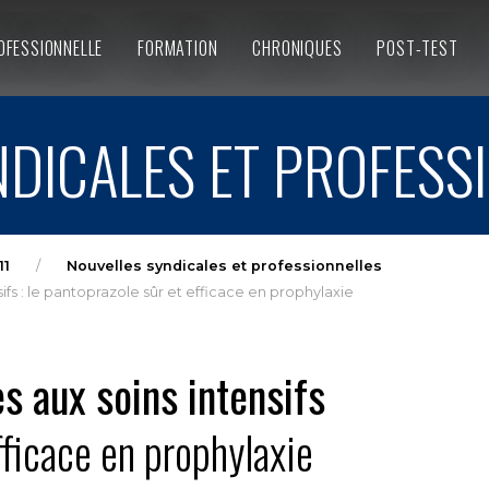
OFESSIONNELLE
FORMATION
CHRONIQUES
POST-TEST
DICALES ET PROFESS
11
Nouvelles syndicales et professionnelles
ifs : le pantoprazole sûr et efficace en prophylaxie
s aux soins intensifs
fficace en prophylaxie