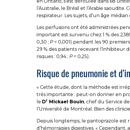
en Ontario, s’est déroulée dans 68 unité
l’Australie, le Brésil et l’Arabie saoudite
respirateur. Les sujets, d’un âge médian
Les perfusions ont été administrées pe
important est survenu chez 1 % des 2385 
0,30 ;
P
0,001) pendant les 90 premiers j
29 % des patients recevant l’inhibiteur
risques : 0,94 ;
P
0,25).
Risque de pneumonie et d’i
« Cette étude, dont la méthode est irré
très importante : peut-on donner en prop
r
le
D
Mickael Bouin
, chef du Service d
l’Université de Montréal. Bien des clinic
Depuis longtemps, le pantoprazole est r
d’hémorragies digestives. « Cependant, a