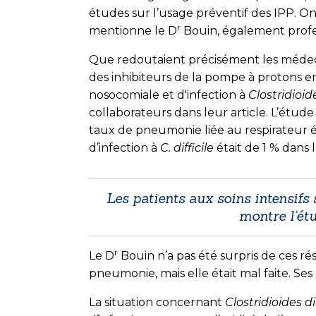
études sur l’usage préventif des IPP. On 
r
mentionne le D
Bouin, également profess
Que redoutaient précisément les médecin
des inhibiteurs de la pompe à protons 
nosocomiale et d'infection à
Clostridioide
collaborateurs dans leur article. L’étu
taux de pneumonie liée au respirateur ét
d’infection à
C. difficile
était de 1 % dans
Les patients aux soins intensifs
montre l’ét
r
Le D
Bouin n’a pas été surpris de ces ré
pneumonie, mais elle était mal faite. Ses
La situation concernant
Clostridioides dif