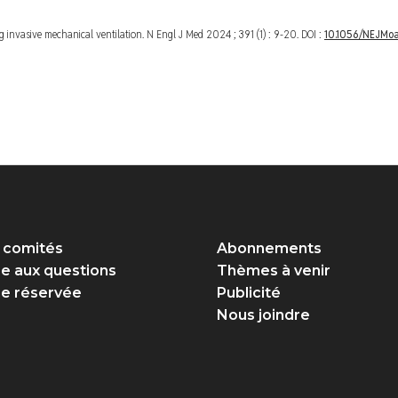
ng invasive mechanical ventilation.
N Engl J Med 2024
; 391 (1) : 9-20. DOI :
10.1056/NEJM
 comités
Abonnements
re aux questions
Thèmes à venir
e réservée
Publicité
Nous joindre