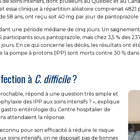
s de soins intensifs, dont plusieurs au Québec et au Ca
. Cet essai clinique à répartition aléatoire comprenait 482
 de 58 ans, ont reçu soit 40 mg par jour de pantoprazole 
ndant une période médiane de cinq jours. Un saignement 
participants sous pantoprazole, mais chez 3,5 % des 2377
ours. En ce qui concerne les décès, les résultats ont été 
 de la pompe à protons (IPP) sont morts contre 30 % dan
nfection à
C. difficile
?
prochable, répond à une question très simple et
hylaxie des IPP aux soins intensifs ? », explique
e gastro-entérologie du Centre hospitalier de
iens attendaient la réponse.
econnu pour son efficacité à réduire le risque
ux soins intensifs, on ne disposait pas de bonnes