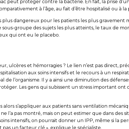
omac peut protéger contre la bactérie. En fait, la prise d
parativement à l’âge, au fait d’être hospitalisé ou à la p
pas plus dangereux pour les patients les plus gravement 
 sous-groupe des sujets les plus atteints, le taux de mor
ux qui ont eu le placebo.
eur, ulcères et hémorragies ? Le lien n’est pas direct, préc
italisation aux soins intensifs et le recours à un respi
l de l’organisme. Il y a ainsi une diminution des défens
protéger. Les gens qui subissent un stress important on
alors s’appliquer aux patients sans ventilation mécanique
 ne l’a pas montré, mais on peut estimer que dans des si
oins intensifs, on pourrait donner un IPP, même si la per
as un facteur clé », explique le spécialiste.