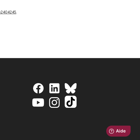
oa2404245
.