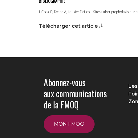
BIBLIOGRAPHIE
1. Cook D, Deane A, Lauzier F et coll. Stress ulcer prophylaxis duri
Télécharger cet article
Abonnez-vous
Les
aux communications
Foi
de la FMOQ
Zon
MON FMOQ