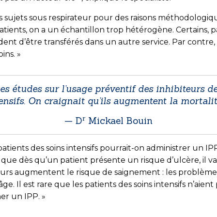
es sujets sous respirateur pour des raisons méthodologiq
atients, on a un échantillon trop hétérogène. Certains, p
nt d’être transférés dans un autre service. Par contre, 
ins. »
s études sur l’usage préventif des inhibiteurs d
ensifs. On craignait qu’ils augmentent la mortalit
r
— D
Mickael Bouin
patients des soins intensifs pourrait-on administrer un I
e que dès qu’un patient présente un risque d’ulcère, il v
urs augmentent le risque de saignement : les problèmes 
’âge. Il est rare que les patients des soins intensifs n’aien
r un IPP. »