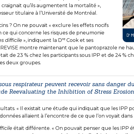
craignait qu’ils augmentent la mortalité »,
eur titulaire à l’Université de Montréal.
s ? On ne pouvait « exclure les effets nocifs
en ce qui concerne les risques de pneumonie
re
s difficile
», indiquent la D
Cook et ses
de REVISE montre maintenant que le pantoprazole ne haus
ait de 23 % chez les participants sous IPP et de 24 % che
 les deux groupes.
 sous respirateur peuvent recevoir sans danger d
ude Reevaluating the Inhibition of Stress Erosio
sultats. « Il existait une étude qui indiquait que les I
 données allaient à l’encontre de ce que l’on voyait dans
ficile
était différente. « On pouvait penser que les IPP ét