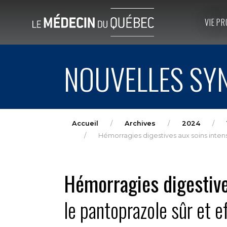
VIE PR
NOUVELLES SYN
Accueil
Archives
2024
Hémorragies digestives aux soins intens
Hémorragies digestive
le pantoprazole sûr et e