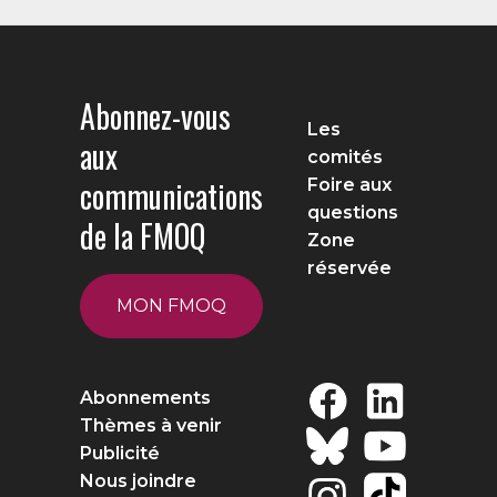
Abonnez-vous
Les
aux
comités
communications
Foire aux
questions
de la FMOQ
Zone
réservée
MON FMOQ
Abonnements
Thèmes à venir
Publicité
Nous joindre