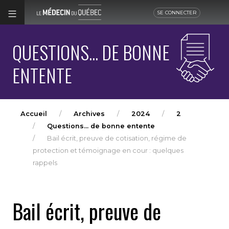
SE CONNECTER
QUESTIONS... DE BONNE
ENTENTE
Accueil
Archives
2024
2
Questions... de bonne entente
Bail écrit, preuve de cotisation, régime de
protection et témoignage en cour : quelques
rappels
Bail écrit, preuve de