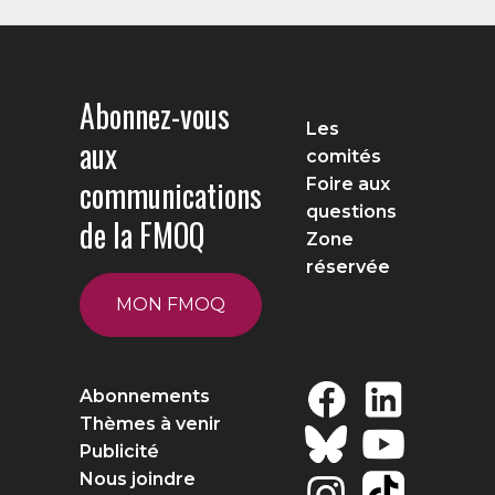
Abonnez-vous
Les
aux
comités
communications
Foire aux
questions
de la FMOQ
Zone
réservée
MON FMOQ
Abonnements
Thèmes à venir
Publicité
Nous joindre