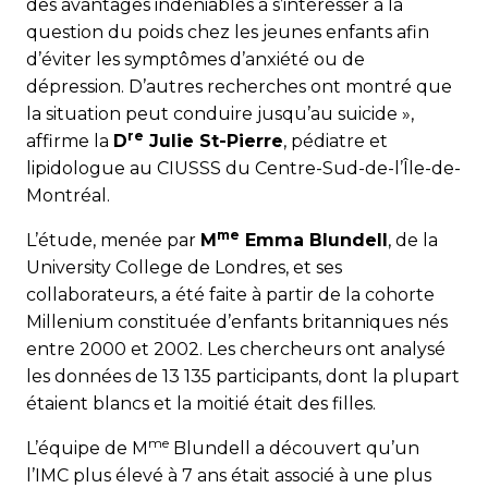
des avantages indéniables à s’intéresser à la
question du poids chez les jeunes enfants afin
d’éviter les symptômes d’anxiété ou de
dépression. D’autres recherches ont montré que
la situation peut conduire jusqu’au suicide »,
re
affirme la
D
Julie St-Pierre
, pédiatre et
lipidologue au CIUSSS du Centre-Sud-de-l’Île-de-
Montréal.
me
L’étude, menée par
M
Emma Blundell
, de la
University College de Londres, et ses
collaborateurs, a été faite à partir de la cohorte
Millenium constituée d’enfants britanniques nés
entre 2000 et 2002. Les chercheurs ont analysé
les données de 13 135 participants, dont la plupart
étaient blancs et la moitié était des filles.
me
L’équipe de M
Blundell a découvert qu’un
l’IMC plus élevé à 7 ans était associé à une plus