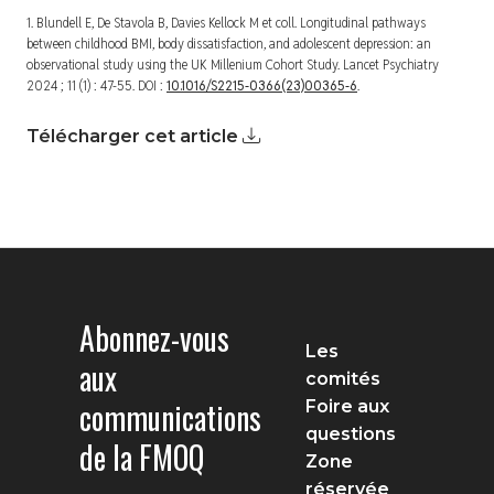
1. Blundell E, De Stavola B, Davies Kellock M et coll. Longitudinal pathways
between childhood BMI, body dissatisfaction, and adolescent depression: an
observational study using the UK Millenium Cohort Study.
Lancet Psychiatry
2024 ; 11 (1) : 47-55. DOI :
10.1016/S2215-0366(23)00365-6
.
Télécharger cet article
Abonnez-vous
Les
aux
comités
communications
Foire aux
questions
de la FMOQ
Zone
réservée