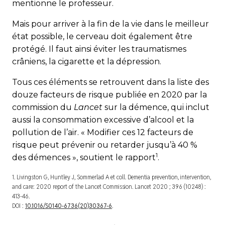
mentionne le professeur.
Mais pour arriver à la fin de la vie dans le meilleur
état possible, le cerveau doit également être
protégé. Il faut ainsi éviter les traumatismes
crâniens, la cigarette et la dépression.
Tous ces éléments se retrouvent dans la liste des
douze facteurs de risque publiée en 2020 par la
commission du
Lancet
sur la démence, qui inclut
aussi la consommation excessive d’alcool et la
pollution de l’air. « Modifier ces 12 facteurs de
risque peut prévenir ou retarder jusqu’à 40 %
1
des démences », soutient le rapport
.
1. Livingston G, Huntley J, Sommerlad A et coll. Dementia prevention, intervention,
and care: 2020 report of the Lancet Commission.
Lancet
2020 ; 396 (10248) :
413-46.
DOI :
10.1016/S0140-6736(20)30367-6
.