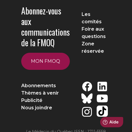
Abonnez-vous
Les
aux
comités
communications
Foire aux
questions
de la FMOQ
Zone
réservée
MON FMOQ
Abonnements
Thèmes à venir
Publicité
Nous joindre
Le Médecin du Québec
ISSN : 1711-5558