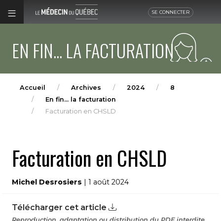
SE CONNECTER
EN FIN... LA FACTURATION
Accueil
Archives
2024
8
En fin... la facturation
Facturation en CHSLD
Facturation en CHSLD
Michel Desrosiers
| 1 août 2024
Télécharger cet article
Reproduction, adaptation ou distribution du PDF interdite.