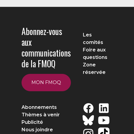
Abonnez-vous
Les
aux
comités
communications
Foire aux
questions
de la FMOQ
Zone
réservée
MON FMOQ
Abonnements
Thèmes à venir
Publicité
Nous joindre