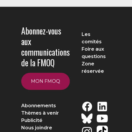
Abonnez-vous
Les
aux
comités
communications
Foire aux
questions
de la FMOQ
Zone
réservée
MON FMOQ
Abonnements
Thèmes à venir
Publicité
Nous joindre