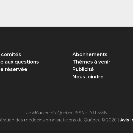
 comités
Abonnements
re aux questions
Thèmes à venir
e réservée
Publicité
Nous joindre
Le Médecin du Québec
ISSN : 1711-5558
ération des médecins omnipraticiens du Québec © 2026 |
Avis l