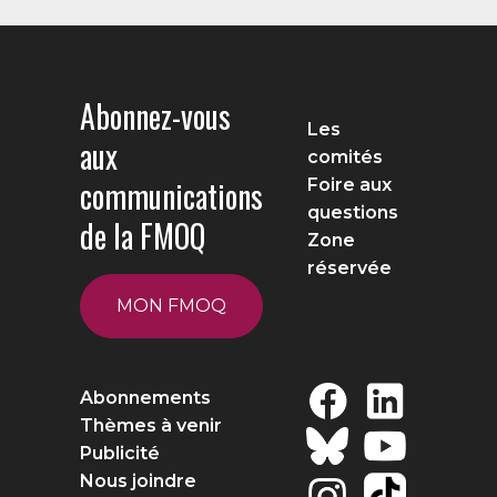
Abonnez-vous
Les
aux
comités
communications
Foire aux
questions
de la FMOQ
Zone
réservée
MON FMOQ
Abonnements
Thèmes à venir
Publicité
Nous joindre