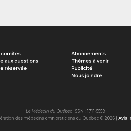
 comités
Abonnements
re aux questions
Thèmes à venir
e réservée
Publicité
Nous joindre
Le Médecin du Québec
ISSN : 1711-5558
ération des médecins omnipraticiens du Québec © 2026 |
Avis l