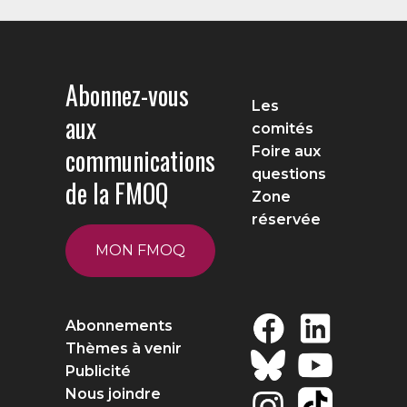
Abonnez-vous
Les
aux
comités
communications
Foire aux
questions
de la FMOQ
Zone
réservée
MON FMOQ
Abonnements
Thèmes à venir
Publicité
Nous joindre