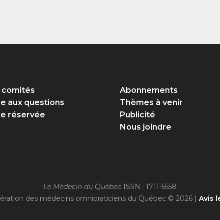
 comités
Abonnements
re aux questions
Thèmes à venir
e réservée
Publicité
Nous joindre
Le Médecin du Québec
ISSN : 1711-5558
ération des médecins omnipraticiens du Québec © 2026 |
Avis l