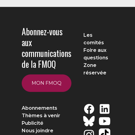
Abonnez-vous
Les
aux
comités
communications
Foire aux
questions
de la FMOQ
Zone
réservée
MON FMOQ
Abonnements
Thèmes à venir
Publicité
Nous joindre