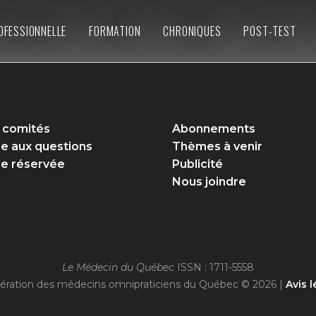
OFESSIONNELLE
FORMATION
CHRONIQUES
POST-TEST
 comités
Abonnements
re aux questions
Thèmes à venir
e réservée
Publicité
Nous joindre
Le Médecin du Québec
ISSN : 1711-5558
ération des médecins omnipraticiens du Québec © 2026 |
Avis l