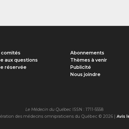
 comités
Abonnements
re aux questions
Thèmes à venir
e réservée
Publicité
Nous joindre
Le Médecin du Québec
ISSN : 1711-5558
ération des médecins omnipraticiens du Québec © 2026 |
Avis l